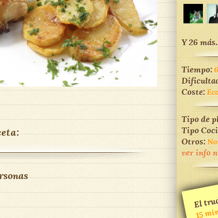
Y 26 más..
Tiempo:
Dificulta
Coste:
Ec
Tipo de p
Tipo Coc
ceta:
Otros:
No
ver info 
rsonas
El truc
minu
m
añadi