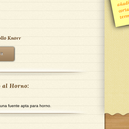
corta
mine
llo
Knorr
ra
 al Horno:
 una fuente apta para horno.