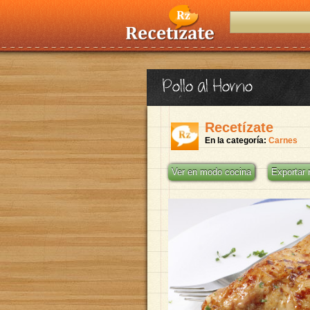
Pollo al Horno
Recetízate
En la categoría:
Carnes
Ver en modo cocina
Exportar