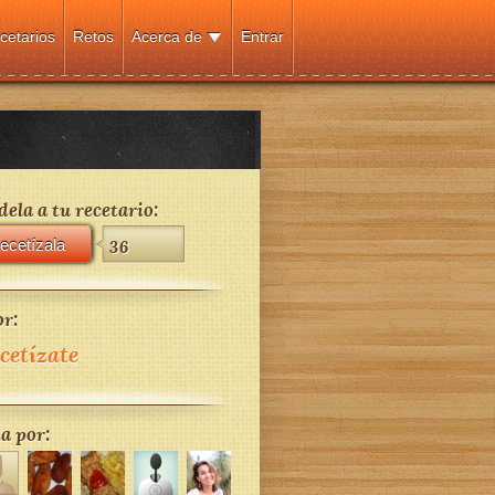
cetarios
Retos
Acerca de
Entrar
ela a tu recetario:
ecetízala
36
r:
cetízate
a por: