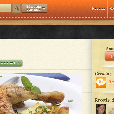
Recetas
Re
Añád
R
 receta en PDF
Creada po
Re
Recetizad