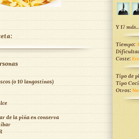
Y 17 más..
ceta:
Tiempo:
Dificulta
Coste:
Ec
rsonas
Tipo de p
scos (o 10 langostinos)
Tipo Coc
Otros:
No
lce
ar de la piña en conserva
míbar
R