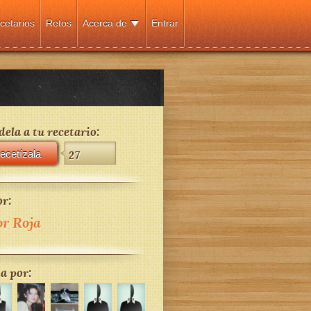
cetarios
Retos
Acerca de
Entrar
ela a tu recetario:
ecetízala
27
r:
or Roja
a por: