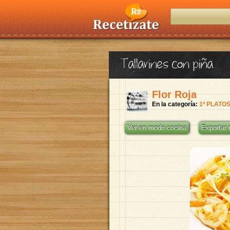
Tallarines con piña
Flor Roja
En la categoría:
1º PLATO
Ver en modo cocina
Exportar