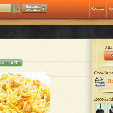
Recetas
Re
Añád
S
R
 receta en PDF
Creada po
Fl
Recetizad