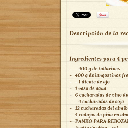
Descripción de la re
Ingredientes para
4 pe
-
- 400 g de tallarines
-
400 g de langostinos fre
-
- 1 diente de ajo
-
1 vaso de agua
-
6 cucharadas de vino du
-
- 4 cucharadas de soja
-
12 cucharadas del almíb
-
4 rodajas de piña en al
-
PANKO PARA REBOZA
-
Aceite de oliva - sal