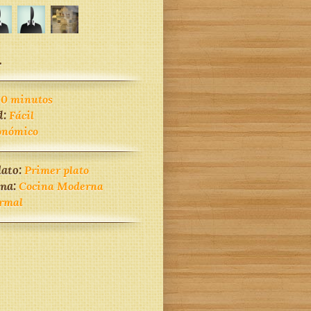
.
30 minutos
d:
Fácil
onómico
lato:
Primer plato
ina:
Cocina Moderna
rmal