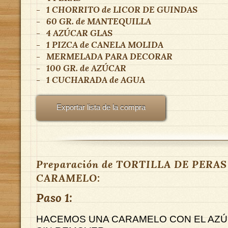
-
1 CHORRITO
de
LICOR DE GUINDAS
-
60 GR.
de
MANTEQUILLA
-
4
AZÚCAR GLAS
-
1 PIZCA
de
CANELA MOLIDA
-
MERMELADA PARA DECORAR
-
100 GR.
de
AZÚCAR
-
1 CUCHARADA
de
AGUA
Exportar lista de la compra
Preparación de TORTILLA DE PERA
CARAMELO:
Paso 1:
HACEMOS UNA CARAMELO CON EL AZÚC