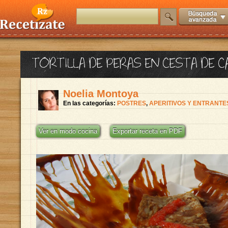
TORTILLA DE PERAS EN CESTA DE 
Noelia Montoya
En las categorías:
POSTRES
,
APERITIVOS Y ENTRANTE
Ver en modo cocina
Exportar receta en PDF