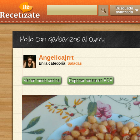
Pollo con garbanzos al curry
Angelicajrrt
En la categoría:
Saladas
Ver en modo cocina
Exportar receta en PDF