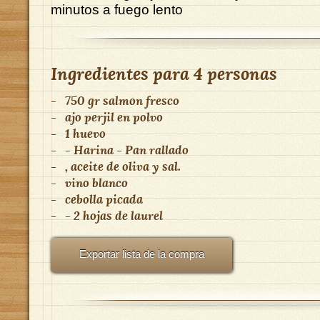
minutos a fuego lento
Ingredientes para
4 personas
-
750 gr salmon fresco
-
ajo perjil en polvo
-
1 huevo
-
- Harina - Pan rallado
-
, aceite de oliva y sal.
-
vino blanco
-
cebolla picada
-
- 2 hojas de laurel
Exportar lista de la compra