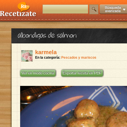
albondigas de salmon
karmela
En la categoría:
Pescados y mariscos
Ver en modo cocina
Exportar receta en PDF