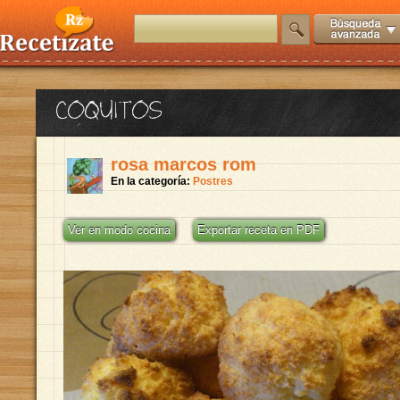
COQUITOS
rosa marcos rom
En la categoría:
Postres
Ver en modo cocina
Exportar receta en PDF