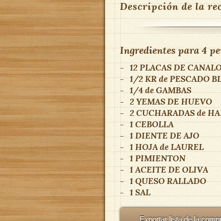
Descripción de la re
Ingredientes para
4 pe
-
12
PLACAS DE CANAL
-
1/2 KR
de
PESCADO BL
-
1/4
de
GAMBAS
-
2
YEMAS DE HUEVO
-
2 CUCHARADAS
de
HA
-
1
CEBOLLA
-
1
DIENTE DE AJO
-
1 HOJA
de
LAUREL
-
1
PIMIENTON
-
1
ACEITE DE OLIVA
-
1
QUESO RALLADO
-
1
SAL
Exportar lista de la comp