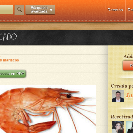
Recetas
Re
SCADO
a
Añád
y mariscos
R
 receta en PDF
Creada po
Ju
Recetizad