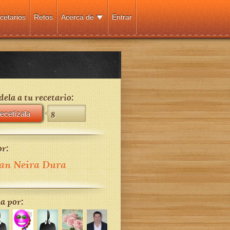
cetarios
Retos
Acerca de
Entrar
ela a tu recetario:
ecetízala
8
r:
an Neira Dura
a por: