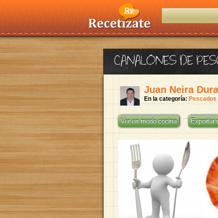
CANALONES DE PE
Juan Neira Dur
En la categoría:
Pescados 
Ver en modo cocina
Exportar