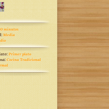
60 minutos
d:
Media
dio
lato:
Primer plato
ina:
Cocina Tradicional
rmal