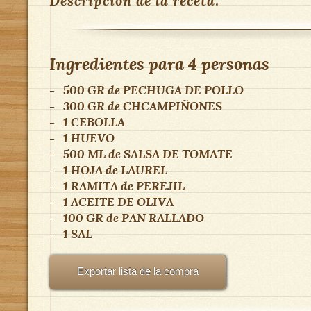
Descripción de la receta:
Ingredientes para
4 personas
-
500 GR
de
PECHUGA DE POLLO
-
300 GR
de
CHCAMPIÑONES
-
1
CEBOLLA
-
1
HUEVO
-
500 ML
de
SALSA DE TOMATE
-
1 HOJA
de
LAUREL
-
1 RAMITA
de
PEREJIL
-
1
ACEITE DE OLIVA
-
100 GR
de
PAN RALLADO
-
1
SAL
Exportar lista de la compra