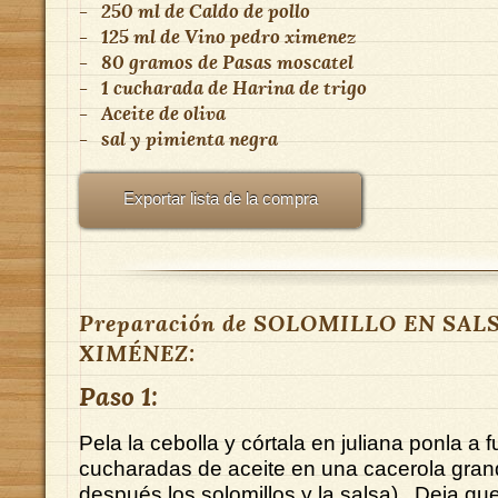
-
250 ml
de
Caldo de pollo
-
125 ml
de
Vino pedro ximenez
-
80 gramos
de
Pasas moscatel
-
1 cucharada
de
Harina de trigo
-
Aceite de oliva
-
sal y pimienta negra
Exportar lista de la compra
Preparación de SOLOMILLO EN SAL
XIMÉNEZ:
Paso 1:
Pela la cebolla y córtala en juliana ponla a
cucharadas de aceite en una cacerola gra
después los solomillos y la salsa) . Deja qu