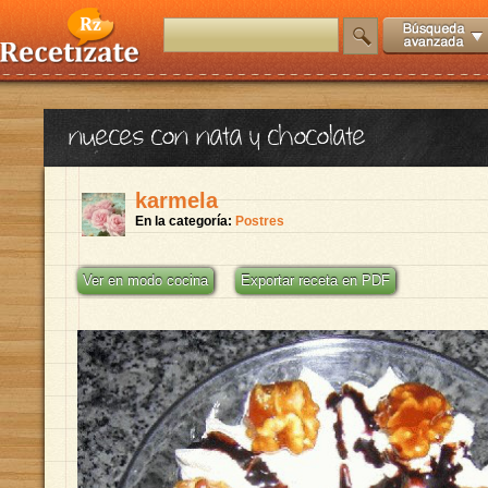
nueces con nata y chocolate
karmela
En la categoría:
Postres
Ver en modo cocina
Exportar receta en PDF