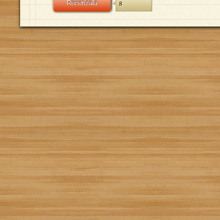
Recetízala
8