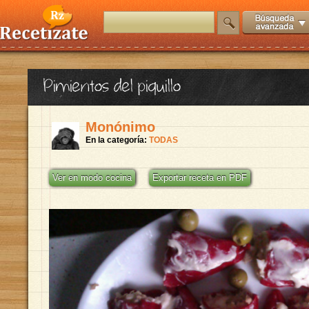
Pimientos del piquillo
Monónimo
En la categoría:
TODAS
Ver en modo cocina
Exportar receta en PDF