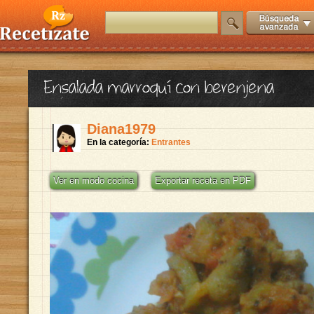
Ensalada marroquí con berenjena
Diana1979
En la categoría:
Entrantes
Ver en modo cocina
Exportar receta en PDF