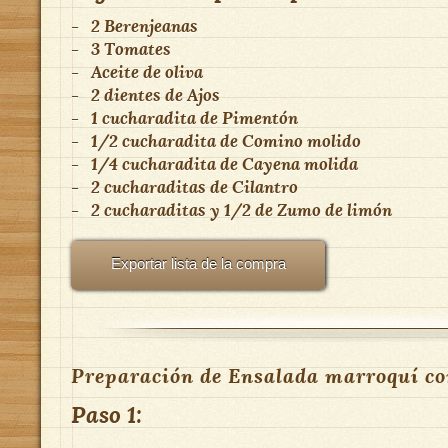
-
2
Berenjeanas
-
3
Tomates
-
Aceite de oliva
-
2 dientes
de
Ajos
-
1 cucharadita
de
Pimentón
-
1/2 cucharadita
de
Comino molido
-
1/4 cucharadita
de
Cayena molida
-
2 cucharaditas
de
Cilantro
-
2 cucharaditas y 1/2
de
Zumo de limón
Exportar lista de la compra
Preparación de Ensalada marroquí co
Paso 1: