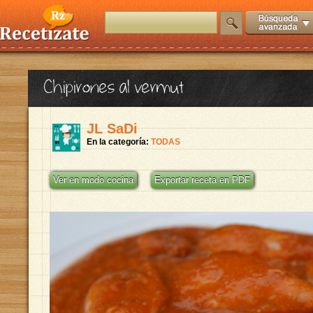
Chipirones al vermut
JL SaDi
En la categoría:
TODAS
Ver en modo cocina
Exportar receta en PDF