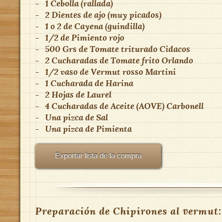
-
1
Cebolla (rallada)
-
2
Dientes de ajo (muy picados)
-
1 o 2
de
Cayena (guindilla)
-
1/2
de
Pimiento rojo
-
500 Grs
de
Tomate triturado
Cidacos
-
2 Cucharadas
de
Tomate frito
Orlando
-
1/2 vaso
de
Vermut rosso
Martini
-
1 Cucharada
de
Harina
-
2 Hojas
de
Laurel
-
4 Cucharadas
de
Aceite (AOVE)
Carbonell
-
Una pizca
de
Sal
-
Una pizca
de
Pimienta
Exportar lista de la compra
Preparación de Chipirones al vermut: