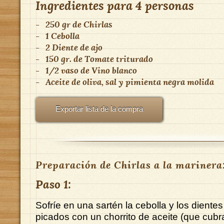
Ingredientes para
4 personas
-
250 gr
de
Chirlas
-
1
Cebolla
-
2
Diente de ajo
-
150 gr.
de
Tomate triturado
-
1/2 vaso
de
Vino blanco
-
Aceite de oliva, sal y pimienta negra molida
Exportar lista de la compra
Preparación de Chirlas a la marinera
Paso 1:
Sofríe en una sartén la cebolla y los diente
picados con un chorrito de aceite (que cubra