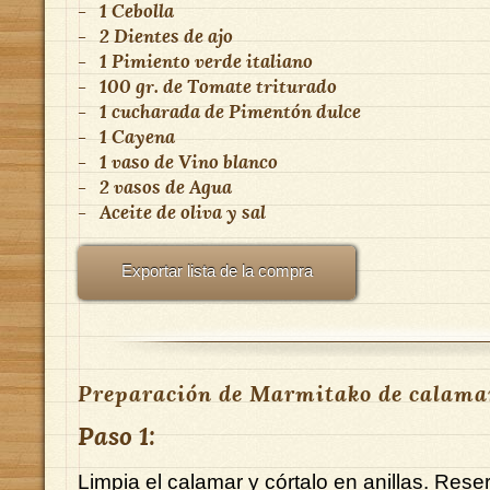
-
1
Cebolla
-
2
Dientes de ajo
-
1
Pimiento verde italiano
-
100 gr.
de
Tomate triturado
-
1 cucharada
de
Pimentón dulce
-
1
Cayena
-
1 vaso
de
Vino blanco
-
2 vasos
de
Agua
-
Aceite de oliva y sal
Exportar lista de la compra
Preparación de Marmitako de calama
Paso 1:
Limpia el calamar y córtalo en anillas. Rese