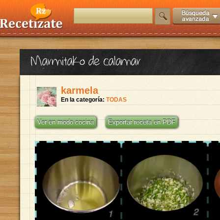
Marmitako de calamar
karmela
En la categoría:
TODAS
Ver en modo cocina
Exportar receta en PDF