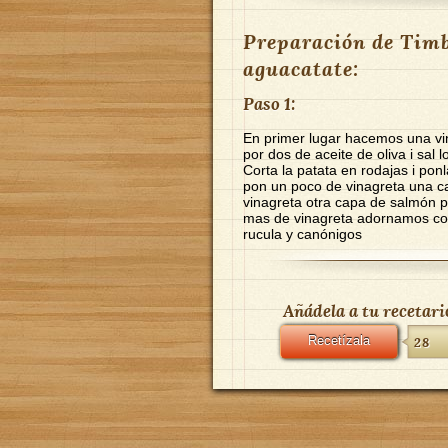
Preparación de Timb
aguacatate:
Paso 1:
En primer lugar hacemos una v
por dos de aceite de oliva i sal
Corta la patata en rodajas i po
pon un poco de vinagreta una c
vinagreta otra capa de salmón 
mas de vinagreta adornamos co
rucula y canónigos
Añádela a tu recetari
Recetízala
28