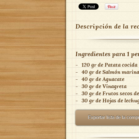
Descripción de la re
Ingredientes para
1 pe
-
120 gr
de
Patata cocida
-
40 gr
de
Salmón marin
-
40 gr
de
Aguacate
-
30 gr
de
Vinagreta
-
30 gr
de
Frutos secos
d
-
30 gr
de
Hojas de lechu
Exportar lista de la comp