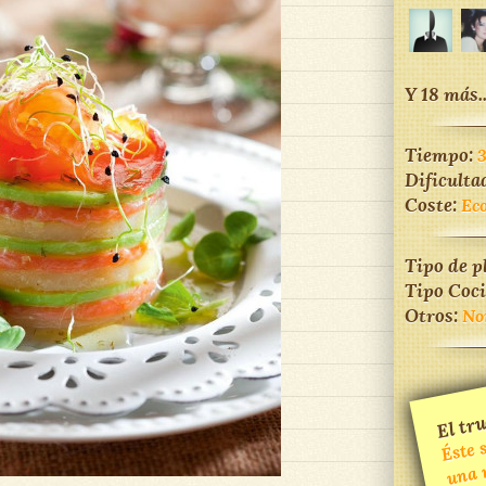
Y 18 más..
Tiempo:
Dificulta
Coste:
Ec
Tipo de p
Tipo Coc
Otros:
No
El tru
É
m
ma
u
m