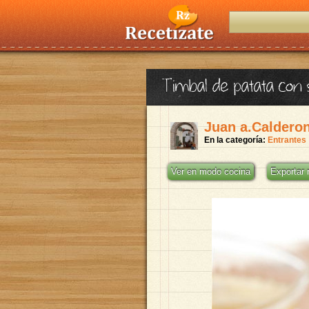
Timbal de patata con
Juan a.Caldero
En la categoría:
Entrantes
Ver en modo cocina
Exportar