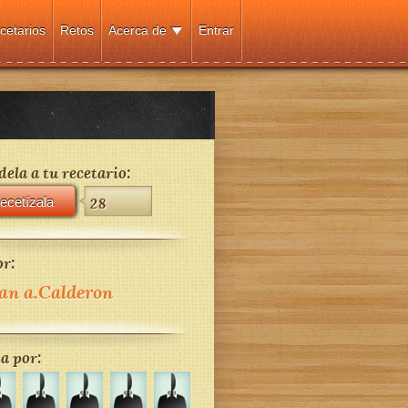
cetarios
Retos
Acerca de
Entrar
ela a tu recetario:
ecetízala
28
r:
an a.Calderon
a por: