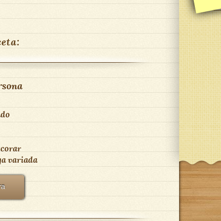
ceta:
rsona
ado
ecorar
ga variada
ra