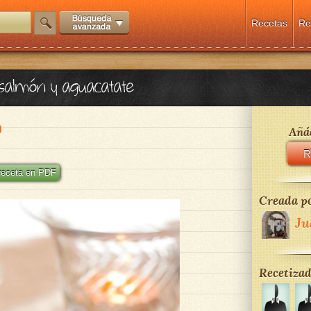
Recetas
Re
 salmón y aguacatate
n
Añád
R
 receta en PDF
Creada po
Ju
Recetizad