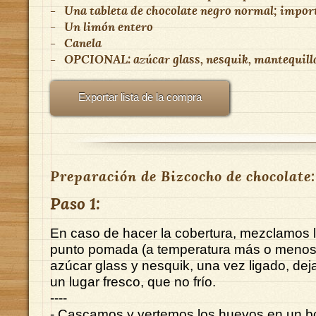
-
Una tableta de chocolate negro normal; impor
-
Un limón entero
-
Canela
-
OPCIONAL: azúcar glass, nesquik, mantequilla
Exportar lista de la compra
Preparación de Bizcocho de chocolate:
Paso 1:
En caso de hacer la cobertura, mezclamos l
punto pomada (a temperatura más o menos
azúcar glass y nesquik, una vez ligado, de
un lugar fresco, que no frío.
----
- Cascamos y vertemos los huevos en un bo