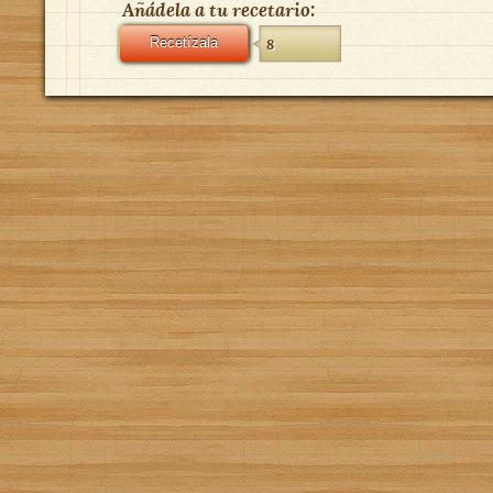
Añádela a tu recetario:
Recetízala
8