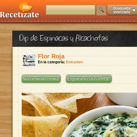
Dip de Espinacas y Alcachofas
Flor Roja
En la categoría:
Entrantes
Ver en modo cocina
Exportar receta en PDF