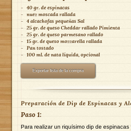
-
40 gr. de espinacas
-
nuez moscada rallada
-
4 alcachofas pequeñas Sal
-
25 gr. de queso Cheddar rallado Pimienta
-
25 gr. de queso parmesano rallado
-
15 gr. de queso mozzarella rallada
-
Pan tostado
-
100 ml. de nata líquida, opcional
Exportar lista de la compra
Preparación de Dip de Espinacas y Al
Paso 1:
Para realizar un riquísimo dip de espinacas 