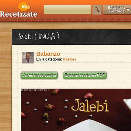
Jalebi ( INDIA )
Babanzo
En la categoría:
Postres
Ver en modo cocina
Exportar receta en PDF