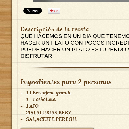
Descripción de la receta:
QUE HACEMOS EN UN DIA QUE TENEMO
HACER UN PLATO CON POCOS INGRED
PUEDE HACER UN PLATO ESTUPENDO A
DISFRUTAR
Ingredientes para
2 personas
-
1
1 Berenjena grande
-
1
- 1 cebolleta
-
1
AJO
-
200
ALUBIAS BEBY
-
SAL,ACEITE,PEREGIL