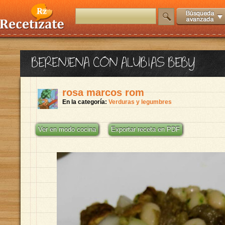
BERENJENA CON ALUBIAS BEBY
rosa marcos rom
En la categoría:
Verduras y legumbres
Ver en modo cocina
Exportar receta en PDF