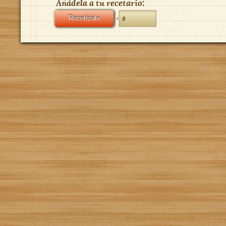
Añádela a tu recetario:
Recetízala
8