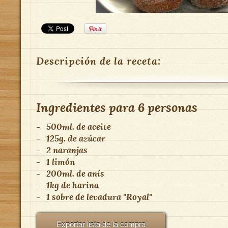
Descripción de la receta:
Ingredientes para
6 personas
-
500ml. de aceite
-
125g. de azúcar
-
2 naranjas
-
1 limón
-
200ml. de anís
-
1kg de harina
-
1 sobre de levadura "Royal"
Exportar lista de la compra