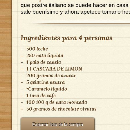
que postre italiano se puede hacer en casa
sale buenísimo y ahora apetece tomarlo fres
Ingredientes para
4 personas
-
500
leche
-
250
nata liquida
-
1 palo
de
canela
-
1
1 CASCARA DE LIMON
-
200 gramos
de
azucar
-
5
gelatina neutra
-
•Caramelo líquido
-
1 taza
de
cafe
-
100
100 g de nata montada
-
50 gramos
de
chocolate virutas
Exportar lista de la compra