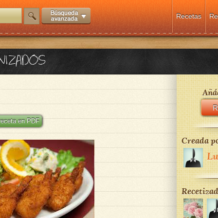
Recetas
Re
NIZADOS
Añád
R
 receta en PDF
Creada po
Lu
Recetizad