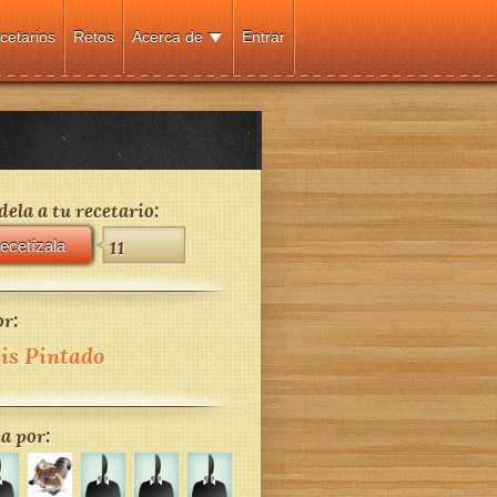
cetarios
Retos
Acerca de
Entrar
ela a tu recetario:
ecetízala
11
r:
is Pintado
a por: