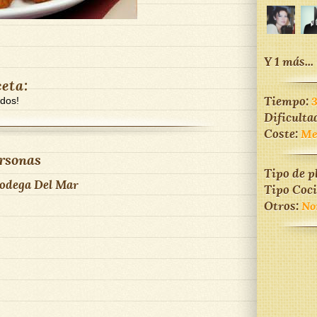
Y 1 más...
ceta:
Tiempo:
dos!
Dificulta
Coste:
Me
rsonas
Tipo de p
odega Del Mar
Tipo Coc
Otros:
No