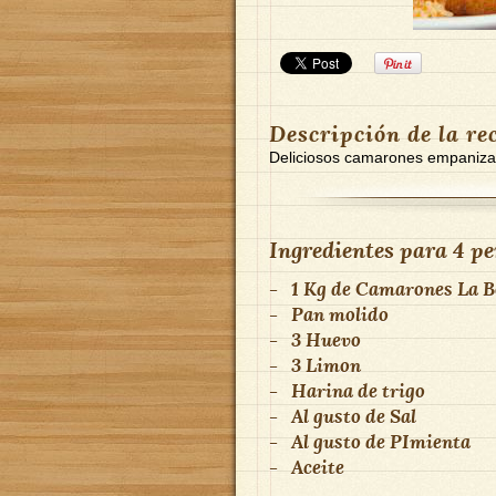
Descripción de la re
Deliciosos camarones empaniza
Ingredientes para
4 pe
-
1 Kg
de
Camarones
La B
-
Pan molido
-
3
Huevo
-
3
Limon
-
Harina de trigo
-
Al gusto
de
Sal
-
Al gusto
de
PImienta
-
Aceite