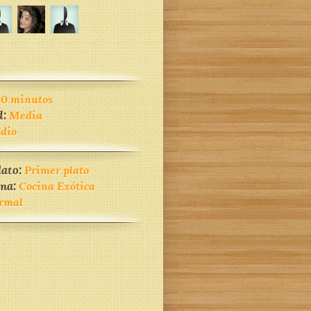
30 minutos
d:
Media
dio
lato:
Primer plato
ina:
Cocina Exótica
rmal