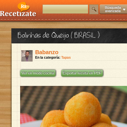
Bolinhas de Queijo ( BRASIL )
Babanzo
En la categoría:
Tapas
Ver en modo cocina
Exportar receta en PDF