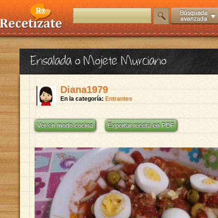
Ensalada o Mojete Murciano
Diana1979
En la categoría:
Entrantes
Ver en modo cocina
Exportar receta en PDF