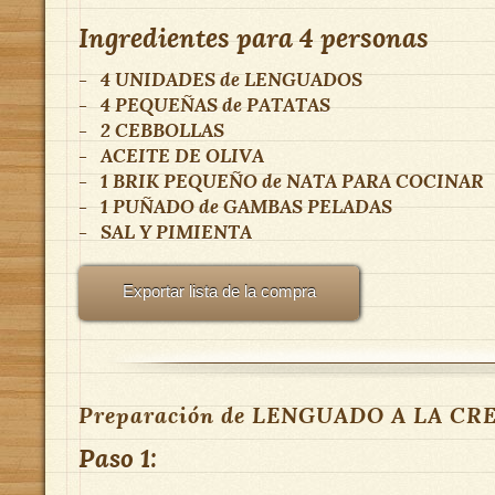
Ingredientes para
4 personas
-
4 UNIDADES
de
LENGUADOS
-
4 PEQUEÑAS
de
PATATAS
-
2
CEBBOLLAS
-
ACEITE DE OLIVA
-
1 BRIK PEQUEÑO
de
NATA PARA COCINAR
-
1 PUÑADO
de
GAMBAS PELADAS
-
SAL Y PIMIENTA
Exportar lista de la compra
Preparación de LENGUADO A LA CR
Paso 1: