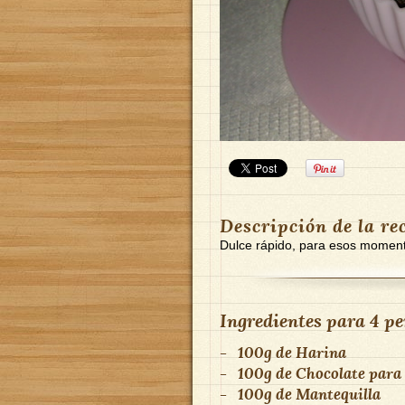
Descripción de la re
Dulce rápido, para esos moment
Ingredientes para
4 pe
-
100g
de
Harina
-
100g
de
Chocolate para
-
100g
de
Mantequilla