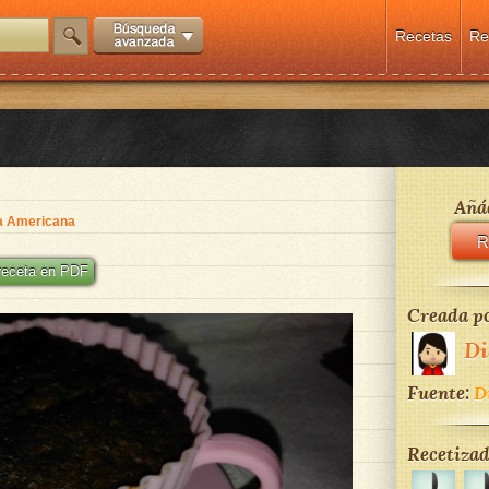
Recetas
Re
Añád
a Americana
R
 receta en PDF
Creada po
Di
Fuente:
D
Recetizad