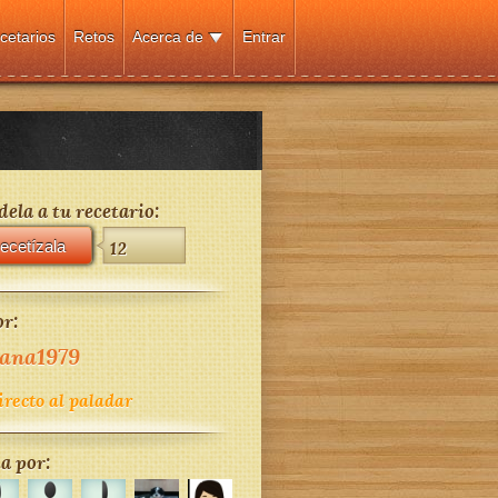
cetarios
Retos
Acerca de
Entrar
ela a tu recetario:
ecetízala
12
r:
ana1979
irecto al paladar
a por: