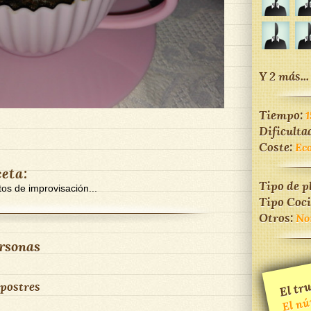
Y 2 más...
Tiempo:
1
Dificulta
Coste:
Ec
ceta:
Tipo de p
os de improvisación...
Tipo Coc
Otros:
No
rsonas
El tru
mero
d
 postres