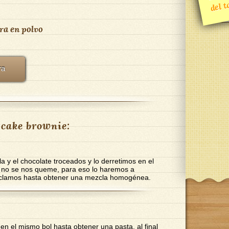
E
mañ
ra en polvo
ra
cake brownie:
 y el chocolate troceados y lo derretimos en el
 no se nos queme, para eso lo haremos a
zclamos hasta obtener una mezcla homogénea.
en el mismo bol hasta obtener una pasta, al final