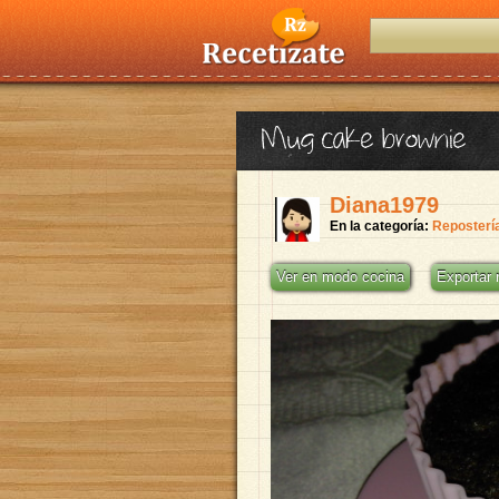
Mug cake brownie
Diana1979
En la categoría:
Reposterí
Ver en modo cocina
Exportar