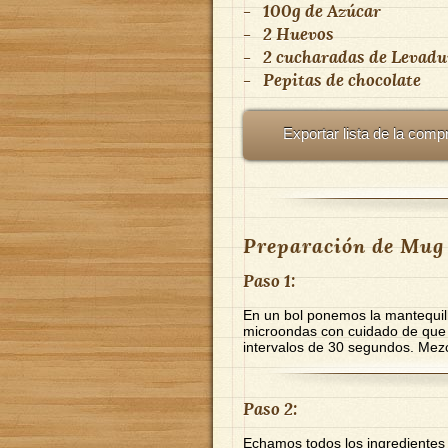
-
100g
de
Azúcar
-
2
Huevos
-
2 cucharadas
de
Levadu
-
Pepitas de chocolate
Exportar lista de la comp
Preparación de Mug 
Paso 1:
En un bol ponemos la mantequilla
microondas con cuidado de que
intervalos de 30 segundos. Me
Paso 2:
Echamos todos los ingredientes 