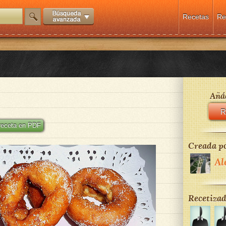
Recetas
Re
Añád
R
 receta en PDF
Creada po
Al
Recetizad