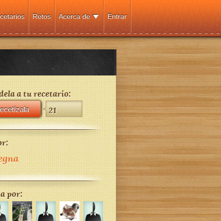
cetarios
Retos
Acerca de
Entrar
ela a tu recetario:
ecetízala
21
r:
egna
a por: