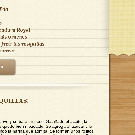
e
fría
r
evadura
Royal
 más o menos
 freír las rosquillas
lvorear
ra
SQUILLAS:
evo y se bate un poco. Se añade el aceite, la
ue quede bien mezclado. Se agrega el azúcar y la
do la harina que admita. Se forman unos rollitos