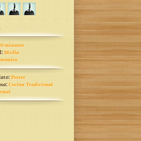
.
60 minutos
d:
Media
onómico
lato:
Postre
ina:
Cocina Tradicional
rmal