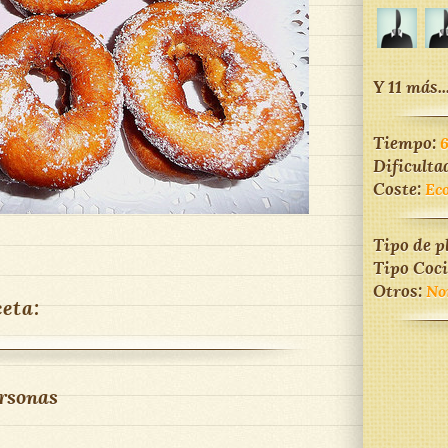
Y 11 más..
Tiempo:
Dificulta
Coste:
Ec
Tipo de p
Tipo Coc
Otros:
No
ceta:
rsonas