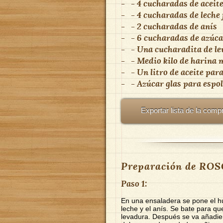
-
- 4 cucharadas de aceit
-
- 4 cucharadas de leche 
-
- 2 cucharadas de anís
-
- 6 cucharadas de azúca
-
- Una cucharadita de l
-
- Medio kilo de harina
-
- Un litro de aceite para
-
- Azúcar glas para espo
Exportar lista de la comp
Preparación de RO
Paso 1:
En una ensaladera se pone el hu
leche y el anís. Se bate para q
levadura. Después se va añadien