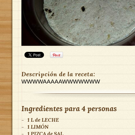
Descripción de la receta:
WWWWAAAAAWWWWWWW
Ingredientes para
4 personas
-
1 L
de
LECHE
-
1
LIMÓN
-
1 PIZCA
de
SAL