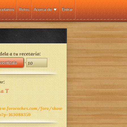
cetarios
Retos
Acerca de
Entrar
ela a tu recetario:
ecetízala
10
r:
a T
ww.forocoches.com/foro/show
p?p=163088359