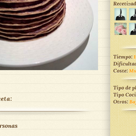
Recetizad
Tiempo:
1
Dificulta
Coste:
Mu
Tipo de p
Tipo Coc
ceta:
Otros:
Ba
rsonas