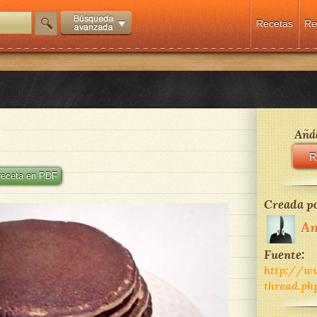
Recetas
Re
Añád
R
 receta en PDF
Creada po
An
Fuente:
http://w
thread.ph