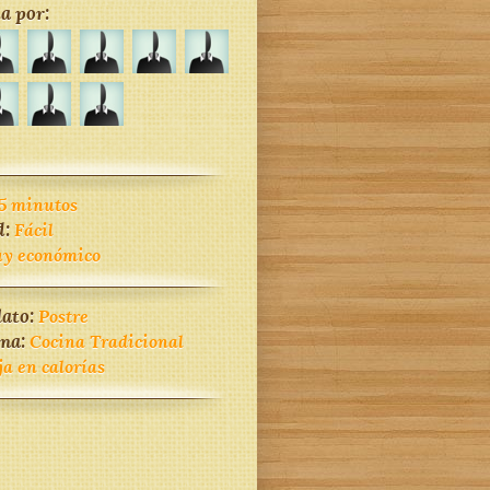
a por:
5 minutos
d:
Fácil
y económico
lato:
Postre
ina:
Cocina Tradicional
ja en calorías