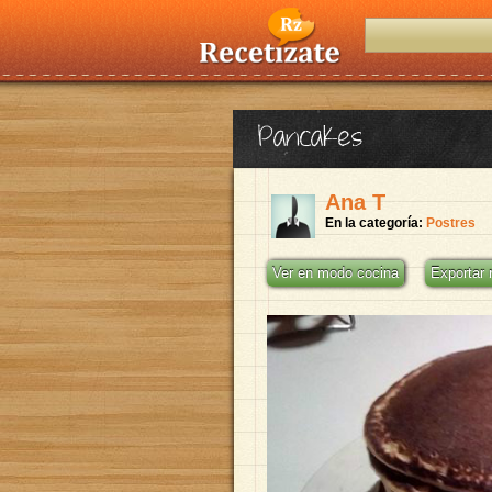
Pancakes
Ana T
En la categoría:
Postres
Ver en modo cocina
Exportar