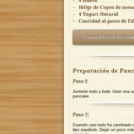
-
4
Huevo
-
160gr
de
Copos de aven
-
4
Yogurt Natural
-
Cantidad al gusto
de
Ed
Exportar lista de la comp
Preparación de Panc
Paso 1:
Juntarlo todo y batir. Usar una 
pancake.
Paso 2:
Cuando casi todo ha cambiado de 
tipo espátula. Dejar un poco más