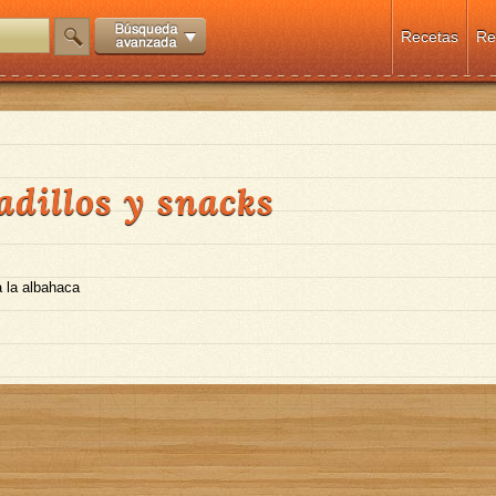
Recetas
Re
adillos y snacks
 la albahaca