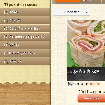
Tipos de recetas
(
5
)
Todas
+ recientes
(
0
)
Carnes
(
0
)
Pescados y mariscos
(
0
)
Verduras y legumbres
(
4
)
Cenas
(
1
)
Pastas y arroces
(
0
)
Postres
Pequeñas delicias
Creada por
Flor Roja
Añádela a tu receta
Recetízala