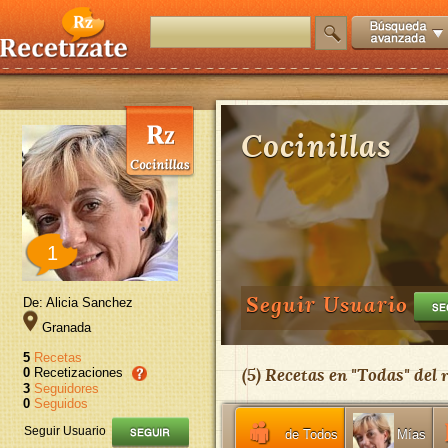
Cocinillas
1
Seguir Usuario
De: Alicia Sanchez
Granada
5
Recetas
(
5
) Recetas en "
Todas
" del
0
Recetizaciones
3
Seguidores
0
Seguidos
Seguir Usuario
de Todos
Mías