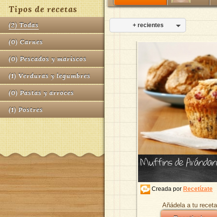
Tipos de recetas
(
2
)
Todas
+ recientes
(
0
)
Carnes
(
0
)
Pescados y mariscos
(
1
)
Verduras y legumbres
(
0
)
Pastas y arroces
(
1
)
Postres
Muffins de Arándan
Creada por
Recetízate
Añádela a tu receta