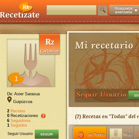
Mi recetario
1
Seguir Usuario
De: Asier Sarasua
Guipúzcoa
2
Recetas
(
2
) Recetas en "
Todas
" del
0
Recetizaciones
6
Seguidores
1
Seguidos
Seguir Usuario
de Todos
Mías