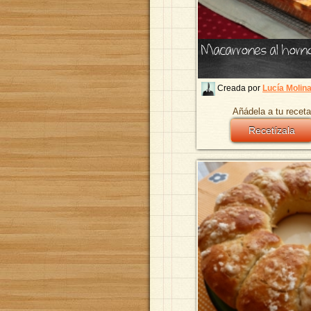
Macarrones al horn
Creada por
Lucía Molin
Añádela a tu receta
Recetízala