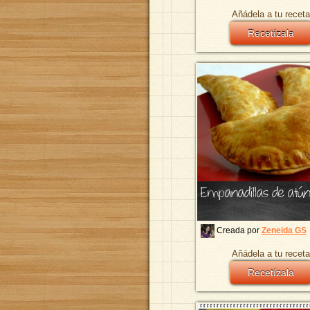
Añádela a tu receta
Recetízala
Empanadillas de atú
Creada por
Zeneida GS
Añádela a tu receta
Recetízala