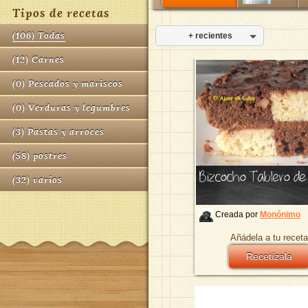
Tipos de recetas
(
106
)
Todas
+ recientes
(
12
)
Carnes
(
0
)
Pescados y mariscos
(
0
)
Verduras y legumbres
(
3
)
Pastas y arroces
(
58
)
postres
Bizcocho Tablero d
(
32
)
varios
Creada por
Monónimo
Añádela a tu receta
Recetízala