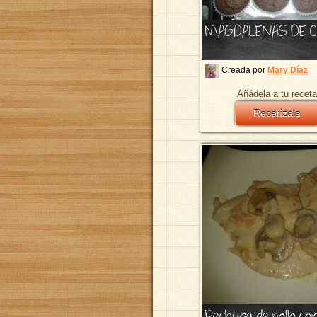
MAGDALENAS DE 
Creada por
Mary Díaz
Añádela a tu receta
Recetízala
Pechuga de pollo con