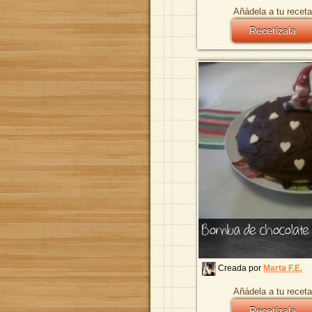
Añádela a tu receta
Recetízala
Bomba de chocolate 
Creada por
Marta F.E.
Añádela a tu receta
Recetízala