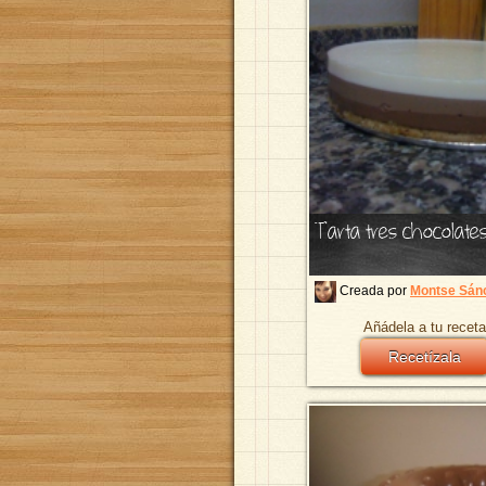
Tarta tres chocolate
Creada por
Montse Sán
Añádela a tu receta
Recetízala