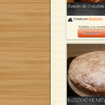
Roscón de chocolate
Creada por
Monónimo
Añádela a tu receta
Recetízala
BIZCOCHO DE NAT