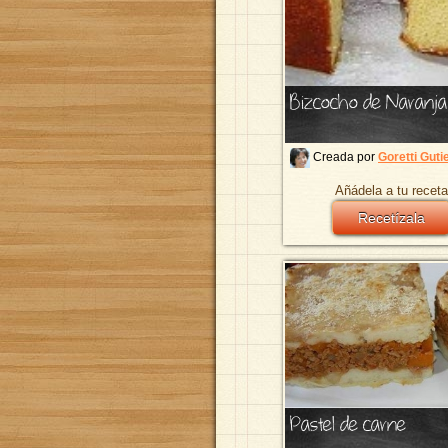
Bizcocho de Naranja
Creada por
Goretti Guti
Añádela a tu receta
Recetízala
Pastel de carne