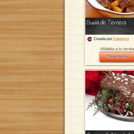
Guiso de Ternera
Creada por
Comerco
Añádela a tu receta
Recetízala