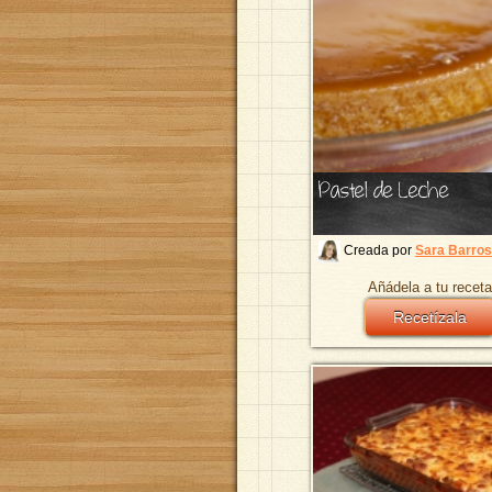
Pastel de Leche
Creada por
Sara Barro
Añádela a tu receta
Recetízala