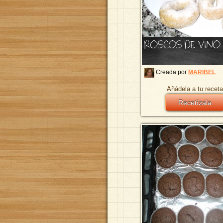
ROSCOS DE VINO
Creada por
MARIBEL
Añádela a tu receta
Recetízala