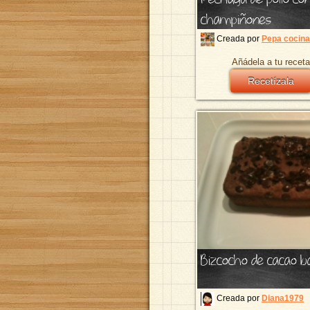
champiñones
Creada por
Pepa cocina
Añádela a tu receta
Recetízala
Bizcocho de cacao b
Creada por
Diana1979