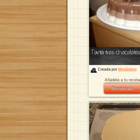
Tarta tres chocolate
Creada por
Monónimo
Añádela a tu receta
Recetízala