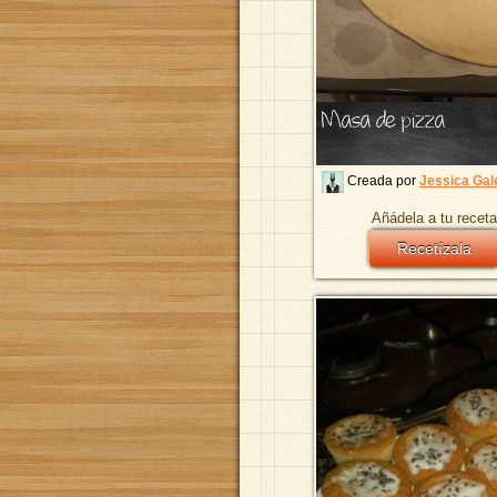
Masa de pizza
Creada por
Jessica Gal
Añádela a tu receta
Recetízala