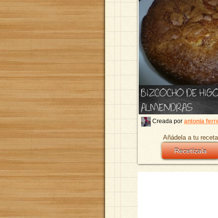
BIZCOCHO DE HIG
ALMENDRAS
Creada por
antonia ferr
Añádela a tu receta
Recetízala