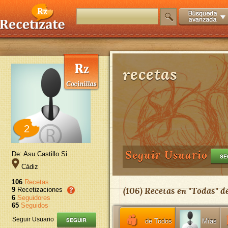
recetas
2
Seguir Usuario
De: Asu Castillo Si
Cádiz
106
Recetas
(
106
) Recetas en "
Todas
" d
9
Recetizaciones
6
Seguidores
65
Seguidos
Seguir Usuario
de Todos
Mías