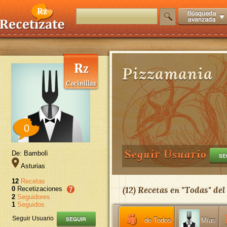
Pizzamania
0
Seguir Usuario
De: Bambolì
Asturias
12
Recetas
(
12
) Recetas en "
Todas
" del
0
Recetizaciones
2
Seguidores
1
Seguidos
Seguir Usuario
de Todos
Mías