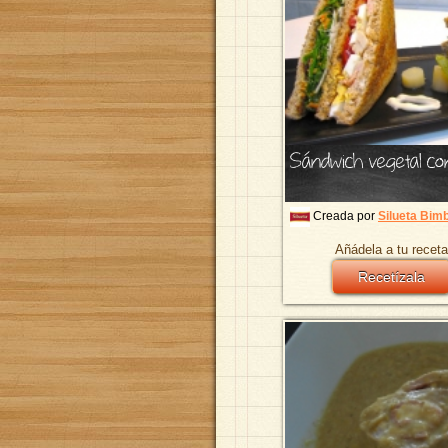
Sándwich vegetal co
Creada por
Silueta Bim
Añádela a tu receta
Recetízala