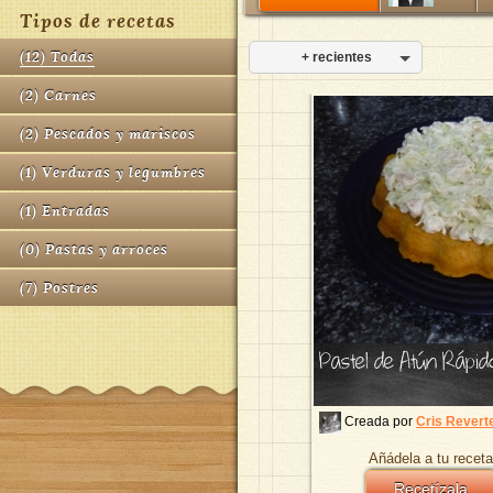
Tipos de recetas
(
12
)
Todas
+ recientes
(
2
)
Carnes
(
2
)
Pescados y mariscos
(
1
)
Verduras y legumbres
(
1
)
Entradas
(
0
)
Pastas y arroces
(
7
)
Postres
Pastel de Atún Rápid
Creada por
Cris Revert
Añádela a tu receta
Recetízala