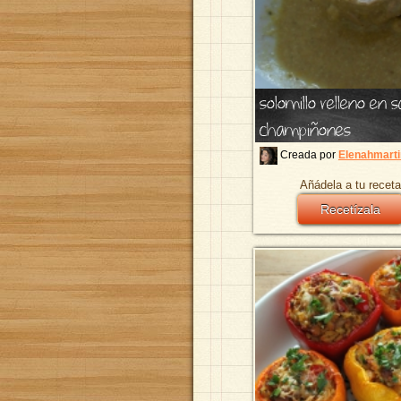
solomillo relleno en s
champiñones
Creada por
Elenahmarti
Añádela a tu receta
Recetízala