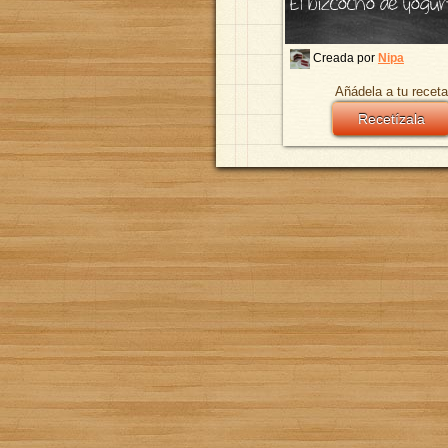
El bizcocho de yogur
Creada por
Nipa
Añádela a tu receta
Recetízala