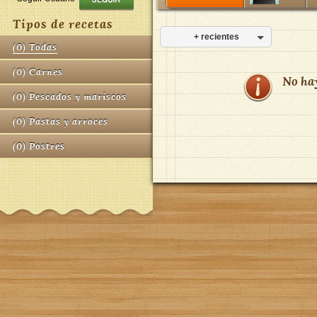
Tipos de recetas
+ recientes
(
0
)
Todas
(
0
)
Carnes
No ha
(
0
)
Pescados y mariscos
(
0
)
Pastas y arroces
(
0
)
Postres