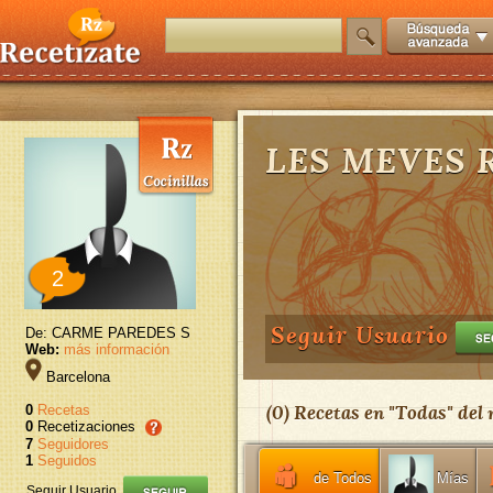
LES MEVES 
2
Seguir Usuario
De: CARME PAREDES S
Web:
más información
Barcelona
(
0
) Recetas en "
Todas
" del
0
Recetas
0
Recetizaciones
7
Seguidores
1
Seguidos
de Todos
Mías
Seguir Usuario