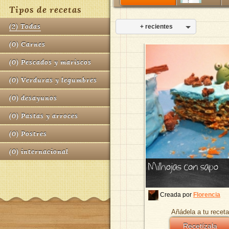
Tipos de recetas
(
2
)
Todas
+ recientes
(
0
)
Carnes
(
0
)
Pescados y mariscos
(
0
)
Verduras y legumbres
(
0
)
desayunos
(
0
)
Pastas y arroces
(
0
)
Postres
(
0
)
internacional
Milhojas con sapo
Creada por
Florencia
Añádela a tu receta
Recetízala