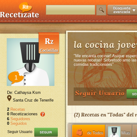
la cocina jove
"Me encanta cocinar! Asique espero
nuevas recetas! Sobretodo amo las 
comidas tradicionales"
1
Seguir Usuario
De: Cathaysa Ksm
Santa Cruz de Tenerife
2
Recetas
(
2
) Recetas en "
Todas
" del
0
Recetizaciones
6
Seguidores
0
Seguidos
Seguir Usuario
de Todos
Mías