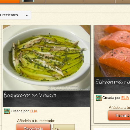
+ recientes
Salmón marina
Boquerones en Vinagre
Creada por
ELIA
Añádela a tu
Creada por
ELIA
Recetíz
Añádela a tu recetario:
Recetízala
16