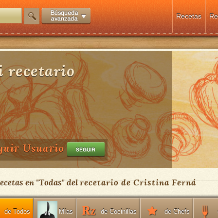
Recetas
Re
 recetario
guir Usuario
Recetas en "
Todas
" del
recetario de Cristina Ferná
de Todos
de Cocinillas
de Chefs
Mías