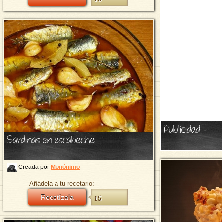
Publicidad
Sardinas en escabeche
Creada por
Monónimo
Añádela a tu recetario:
Recetízala
15