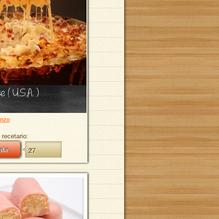
 ( U.S.A. )
nzo
 recetario:
ala
27