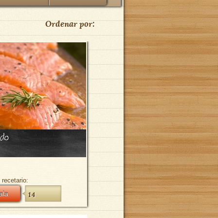
Ordenar por:
do
 recetario:
ala
14