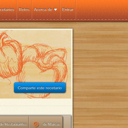
cetarios
Retos
Acerca de
Entrar
Comparte este recetario
de Restaurantes
de Marcas