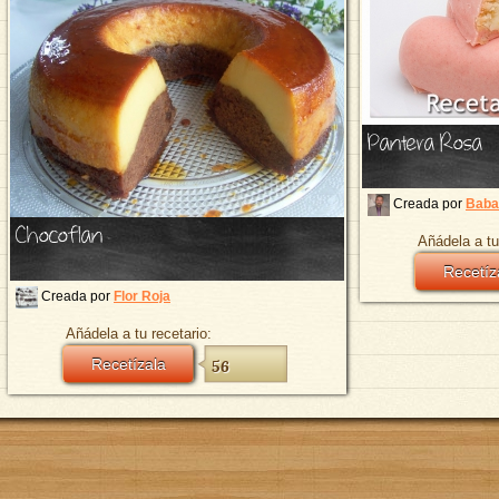
Pantera Rosa
Creada por
Baba
Chocoflan
Añádela a tu
Recetíz
Creada por
Flor Roja
Añádela a tu recetario:
Recetízala
56