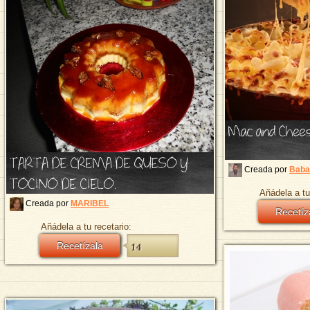
Mac and Cheese
TARTA DE CREMA DE QUESO Y
Creada por
Baba
TOCINO DE CIELO.
Añádela a tu
Creada por
MARIBEL
Recetíz
Añádela a tu recetario:
Recetízala
14