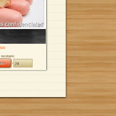
nzo
 recetario:
ala
28