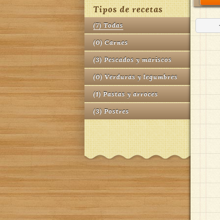
Tipos de recetas
(
7
)
Todas
(
0
)
Carnes
(
3
)
Pescados y mariscos
(
0
)
Verduras y legumbres
(
1
)
Pastas y arroces
(
3
)
Postres