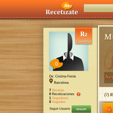
Mi
0
Se
De: Cristina Ferná
Barcelona
7
Recetas
(
7
) 
0
Recetizaciones
1
Seguidores
0
Seguidos
Seguir Usuario