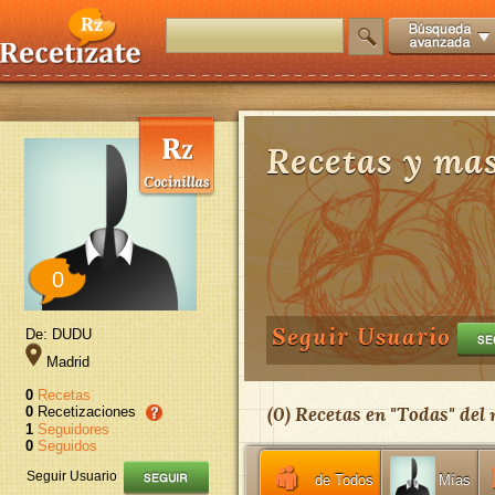
Recetas y mas.
0
Seguir Usuario
De: DUDU
Madrid
0
Recetas
(
0
) Recetas en "
Todas
" del
0
Recetizaciones
1
Seguidores
0
Seguidos
Seguir Usuario
de Todos
Mías