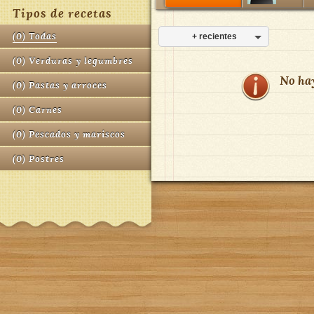
Tipos de recetas
(
0
)
Todas
+ recientes
(
0
)
Verduras y legumbres
No ha
(
0
)
Pastas y arroces
(
0
)
Carnes
(
0
)
Pescados y mariscos
(
0
)
Postres