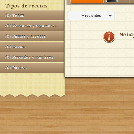
Tipos de recetas
(
0
)
Todas
+ recientes
(
0
)
Verduras y legumbres
No ha
(
0
)
Pastas y arroces
(
0
)
Carnes
(
0
)
Pescados y mariscos
(
0
)
Postres