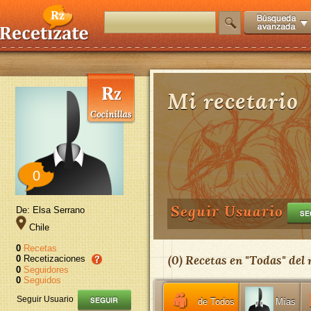
Mi recetario
0
Seguir Usuario
De: Elsa Serrano
Chile
0
Recetas
(
0
) Recetas en "
Todas
" del
0
Recetizaciones
0
Seguidores
0
Seguidos
Seguir Usuario
de Todos
Mías