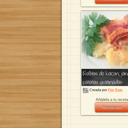
Rollitos de bacon, j
patatas gratinadas
Creada por
Flor Roja
Añádela a tu receta
Recetízala