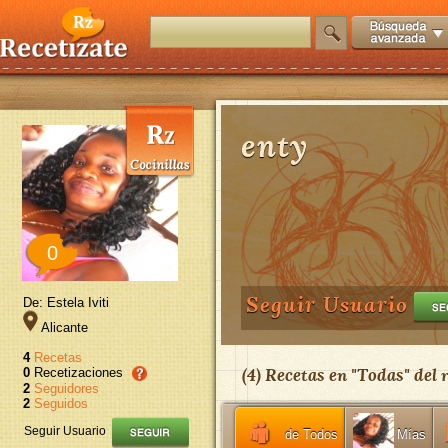
enty
0
Seguir Usuario
De: Estela Iviti
Alicante
4
Recetas
(
4
) Recetas en "
Todas
" del
0
Recetizaciones
2
Seguidores
2
Seguidos
Seguir Usuario
de Todos
Mías