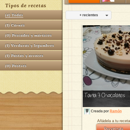
Tipos de recetas
(
4
)
Todas
+ recientes
(
1
)
Carnes
(
0
)
Pescados y mariscos
(
1
)
Verduras y legumbres
(
1
)
Pastas y arroces
(
0
)
Postres
Tarta 3 Chocolates
Creada por
Ramón
Añádela a tu receta
Recetízala