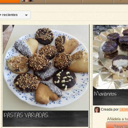
+ recientes
Morenitos
Creada por
GEMI
PASTAS VARIADAS
Añádela a tu
Recetíz