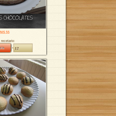
S CHOCOLATES
NIS 55
 recetario:
ala
12