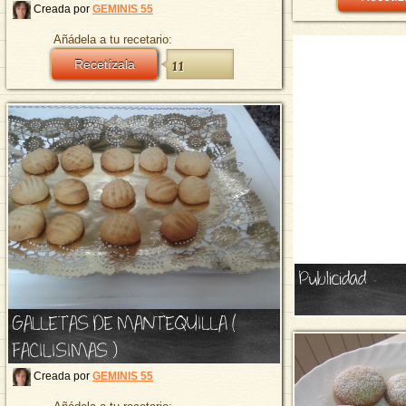
Creada por
GEMINIS 55
Añádela a tu recetario:
Recetízala
11
Publicidad
GALLETAS DE MANTEQUILLA (
FACILISIMAS )
Creada por
GEMINIS 55