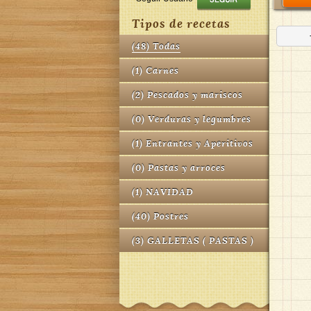
Tipos de recetas
(
48
)
Todas
(
1
)
Carnes
(
2
)
Pescados y mariscos
(
0
)
Verduras y legumbres
(
1
)
Entrantes y Aperitivos
(
0
)
Pastas y arroces
(
1
)
NAVIDAD
(
40
)
Postres
(
3
)
GALLETAS ( PASTAS )