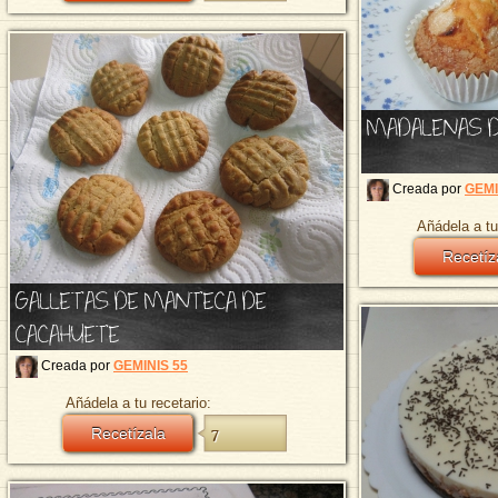
MADALENAS D
Creada por
GEMI
Añádela a tu
Recetíz
GALLETAS DE MANTECA DE
CACAHUETE
Creada por
GEMINIS 55
Añádela a tu recetario:
Recetízala
7