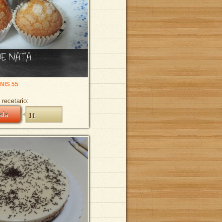
E NATA
NIS 55
 recetario:
ala
11