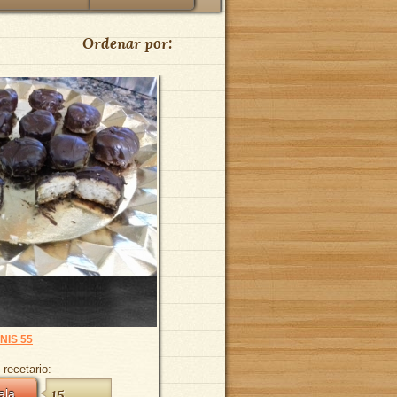
Ordenar por:
NIS 55
 recetario:
ala
15