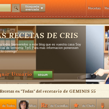
Recetas
Re
AS RECETAS DE CRIS
 a todos bienvenidos a este blog que es vuestra casa Soy
cial de termomix Tm5 Para mas informacion ponerosen
cto conmigo"
guir Usuario
 Recetas en "
Todas
" del
recetario de GEMINIS 55
de Todos
de Cocinillas
de Chefs
Mías