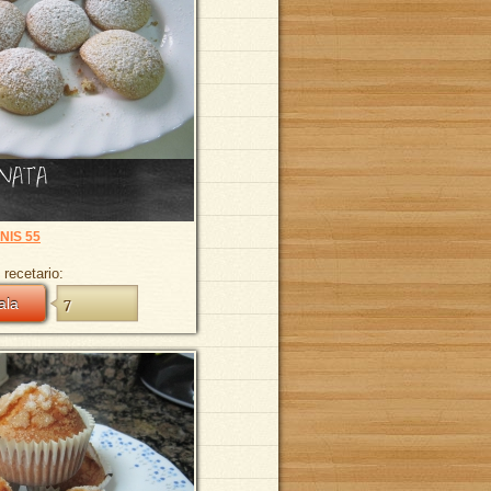
 NATA
NIS 55
 recetario:
ala
7