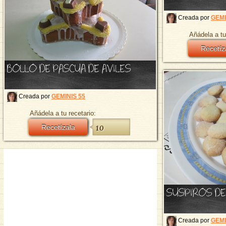
Creada por
GEMI
Añádela a tu
Recetíz
BOLLO DE PASCUA DE AVILES
Creada por
GEMINIS 55
Añádela a tu recetario:
Recetízala
10
SUSPIROS DE
Creada por
GEMI