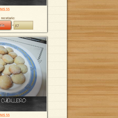
NIS 55
 recetario:
ala
17
 CUDILLERO
NIS 55