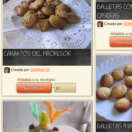
GALLETAS CO
CASERAS
Creada por
GEMI
Añádela a tu
Recetíz
CARAJITOS DEL PROFESOR
Creada por
GEMINIS 55
Añádela a tu recetario:
Recetízala
11
GALLETAS (P