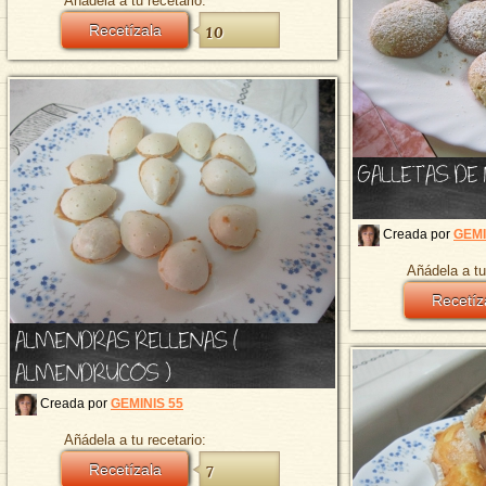
Añádela a tu recetario:
Recetízala
10
GALLETAS DE
Creada por
GEMI
Añádela a tu
Recetíz
ALMENDRAS RELLENAS (
ALMENDRUCOS )
Creada por
GEMINIS 55
Añádela a tu recetario:
Recetízala
7