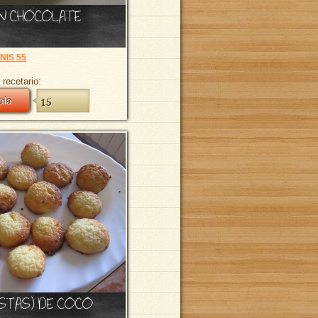
N CHOCOLATE
NIS 55
 recetario:
ala
15
ASTAS) DE COCO