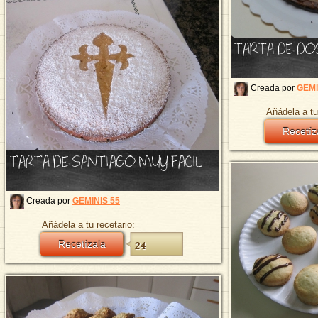
TARTA DE DO
Creada por
GEMI
Añádela a tu
Recetíz
TARTA DE SANTIAGO MUY FACIL
Creada por
GEMINIS 55
Añádela a tu recetario:
Recetízala
24