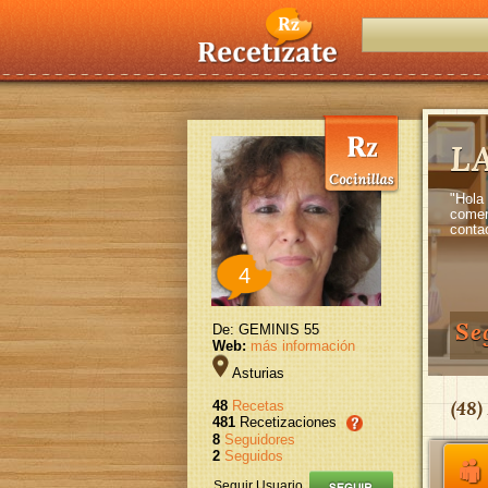
L
"Hola
comer
conta
4
Se
De: GEMINIS 55
Web:
más información
Asturias
(
48
)
48
Recetas
481
Recetizaciones
8
Seguidores
2
Seguidos
Seguir Usuario