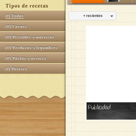
Tipos de recetas
(
1
)
Todas
+ recientes
(
0
)
Carnes
(
0
)
Pescados y mariscos
(
0
)
Verduras y legumbres
(
0
)
Pastas y arroces
(
1
)
Postres
Publicidad