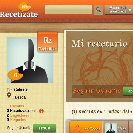
Mi recetario
0
Seguir Usuario
De: Gabriela
Huesca
1
Recetas
(
1
) Recetas en "
Todas
" del
r
0
Recetizaciones
2
Seguidores
0
Seguidos
Seguir Usuario
de Todos
Mías