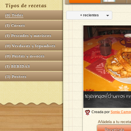
Tipos de recetas
(
6
)
Todas
+ recientes
(
1
)
Carnes
(
1
)
Pescados y mariscos
(
0
)
Verduras y legumbres
(
0
)
Pastas y arroces
(
1
)
BEBIDAS
(
3
)
Postres
tejeringos(churros 
Creada por
Sonia Camp
Añádela a tu receta
Recetízala