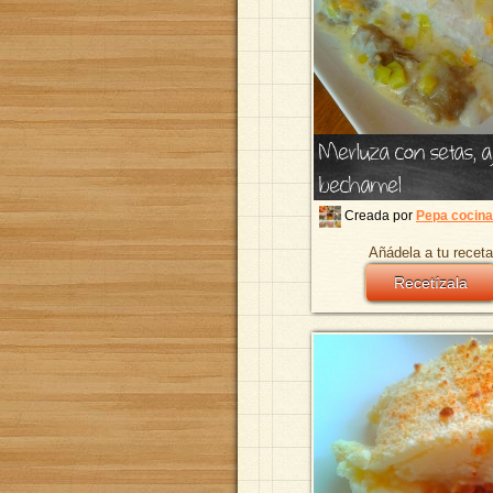
Merluza con setas, aj
bechamel
Creada por
Pepa cocina
Añádela a tu receta
Recetízala