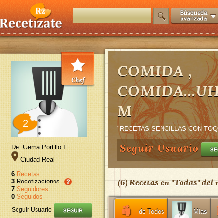
COMIDA ,
COMIDA...
M
2
"RECETAS SENCILLAS CON TOQ
Seguir Usuario
De: Gema Portillo I
Ciudad Real
6
Recetas
(
6
) Recetas en "
Todas
" del
3
Recetizaciones
7
Seguidores
0
Seguidos
Seguir Usuario
de Todos
Mías