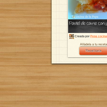
Pastel de carne con 
Creada por
Pepa cocina
Añádela a tu receta
Recetízala