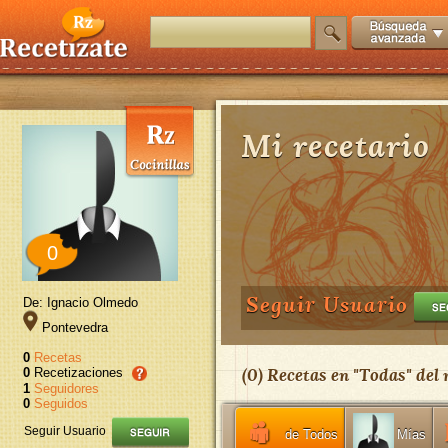
Mi recetario
0
Seguir Usuario
De: Ignacio Olmedo
Pontevedra
0
Recetas
(
0
) Recetas en "
Todas
" del
0
Recetizaciones
1
Seguidores
0
Seguidos
Seguir Usuario
de Todos
Mías