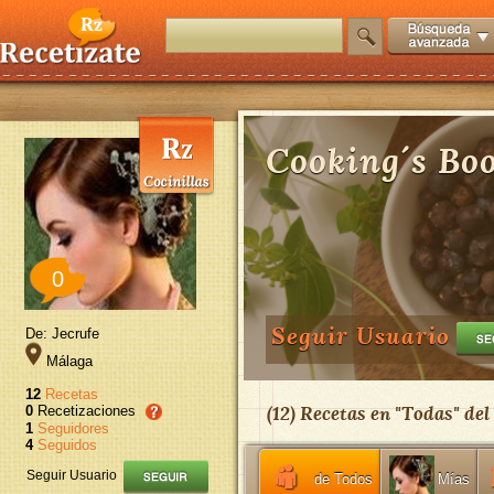
Cooking´s Bo
0
Seguir Usuario
De: Jecrufe
Málaga
12
Recetas
(
12
) Recetas en "
Todas
" del
0
Recetizaciones
1
Seguidores
4
Seguidos
Seguir Usuario
de Todos
Mías