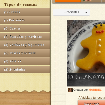
Tipos de recetas
(
12
)
Todas
+ recientes
(
1
)
Entrantes
(
0
)
Carnes
(
0
)
Pescados y mariscos
(
3
)
Verduras y legumbres
(
0
)
Pastas y arroces
(
6
)
Postres
(
2
)
Ensaladas
PATÉ A LA NARANJ
Creada por
MARIBEL
Añádela a tu receta
Recetízala