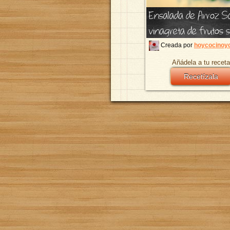
Ensalada de Arroz Sa
vinagreta de frutos 
Creada por
hoycocinoyo
Añádela a tu receta
Recetízala