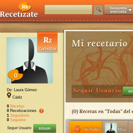
Mi recetario
0
Seguir Usuario
De: Laura Gómez
Cádiz
0
Recetas
(
0
) Recetas en "
Todas
" del
0
Recetizaciones
1
Seguidores
0
Seguidos
Seguir Usuario
de Todos
Mías