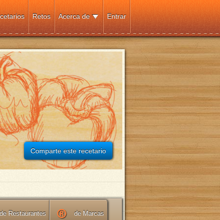
cetarios
Retos
Acerca de
Entrar
Comparte este recetario
de Restaurantes
de Marcas