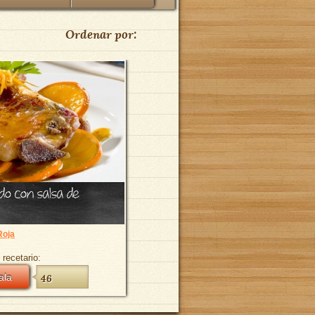
Ordenar por:
do con salsa de
Roja
 recetario:
ala
46