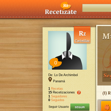
Mi
0
Se
De: Lo De Archimbol
Panamá
1
Recetas
(
1
) R
15
Recetizaciones
1
Seguidores
0
Seguidos
Seguir Usuario