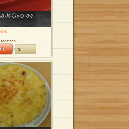
a de Chocolate
ncia
 recetario:
ala
20