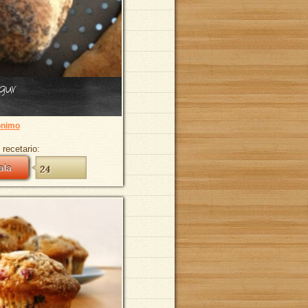
gur
nimo
 recetario:
ala
24