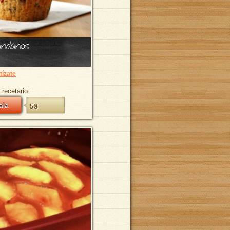
ándanos
tízate
 recetario:
ala
58