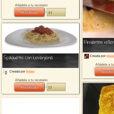
Añádela a tu recetario:
Recetízala
31
Pimientos rellen
Spaguettis con berenjena
Creada por
mjua
Añádela a tu
Recetíz
Creada por
Rober
Añádela a tu recetario:
Recetízala
12