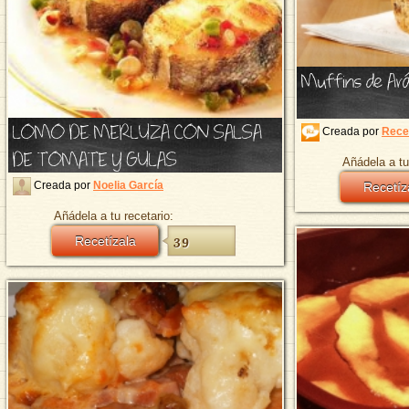
Muffins de Ar
LOMO DE MERLUZA CON SALSA
Creada por
Rece
DE TOMATE Y GULAS
Añádela a tu
Creada por
Noelia García
Recetíz
Añádela a tu recetario:
Recetízala
39