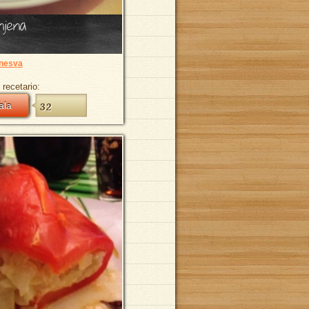
enjena
nesva
 recetario:
ala
32