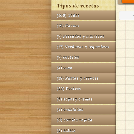
Tipos de recetas
(
106
)
Todas
(
19
)
Carnes
(
7
)
Pescados y mariscos
(
17
)
Verduras y legumbres
(
7
)
cocteles
(
4
)
caza
(
18
)
Pastas y arroces
(
22
)
Postres
(
6
)
sopasy cremas
(
4
)
ensaladas
(
0
)
comida rapida
(
2
)
salsas