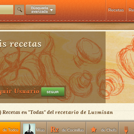
Recetas
Re
s recetas
guir Usuario
) Recetas en "
Todas
" del
recetario de Luzmisan
de Todos
de Cocinillas
de Chefs
Mías