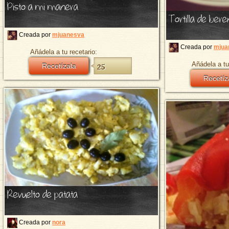
Pisto a mi manera
Tortilla de ber
Creada por
mjuanesva
Creada por
mjua
Añádela a tu recetario:
Añádela a tu
Recetízala
25
Recetíz
Revuelto de patata
Creada por
nora