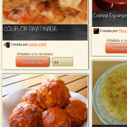
Crema Esponjos
COLIFLOR GRATINADA
Creada por
Flore
Añádela a tu
Creada por
anina 1988
Recetíz
Añádela a tu recetario:
Recetízala
44