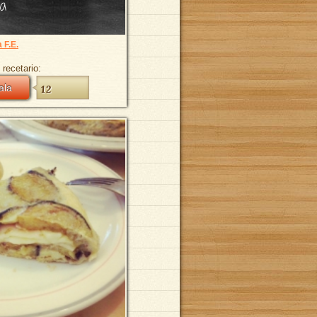
ta
 F.E.
 recetario:
ala
12