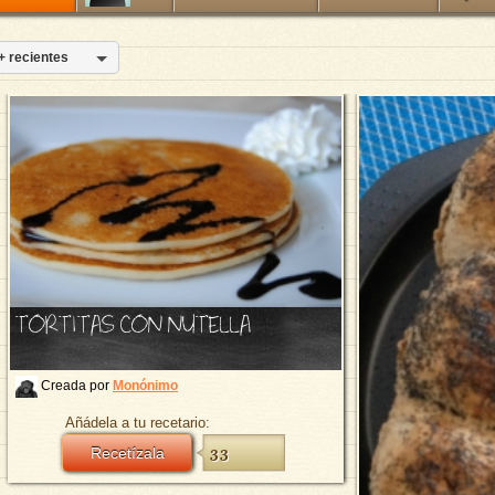
+ recientes
TORTITAS CON NUTELLA
Creada por
Monónimo
Añádela a tu recetario:
Recetízala
33