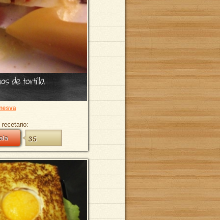
os de tortilla
nesva
 recetario:
ala
35