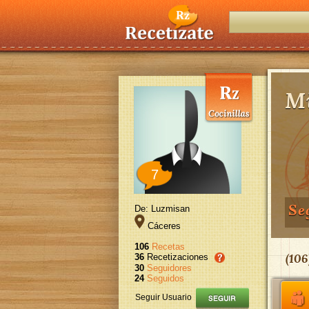
Mi
7
Se
De: Luzmisan
Cáceres
106
Recetas
(
106
36
Recetizaciones
30
Seguidores
24
Seguidos
Seguir Usuario