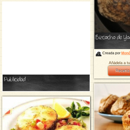
Bizcocho de Yo
Creada por
Monó
Añádela a tu
Recetíz
Publicidad