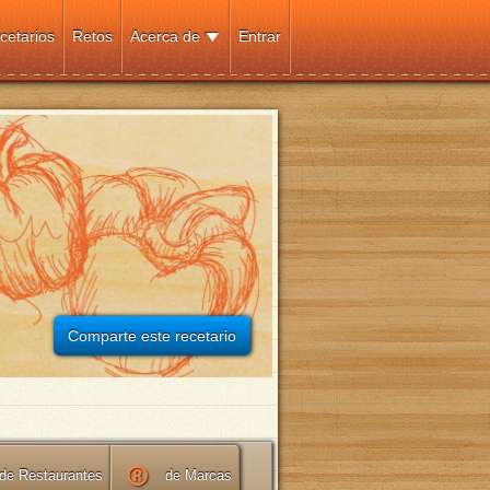
cetarios
Retos
Acerca de
Entrar
Comparte este recetario
de Restaurantes
de Marcas