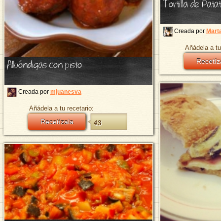
Tortilla de Pata
Creada por
Marta
Añádela a tu
Albóndigas con pisto
Recetíz
Creada por
mjuanesva
Añádela a tu recetario:
Recetízala
43