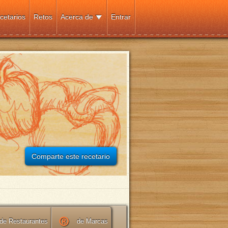
cetarios
Retos
Acerca de
Entrar
Comparte este recetario
de Restaurantes
de Marcas