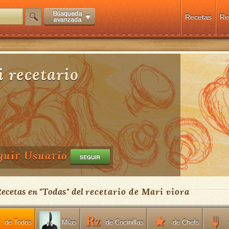
Recetas
Re
 recetario
guir Usuario
Recetas en "
Todas
" del
recetario de Mari viora
de Todos
de Cocinillas
de Chefs
Mías